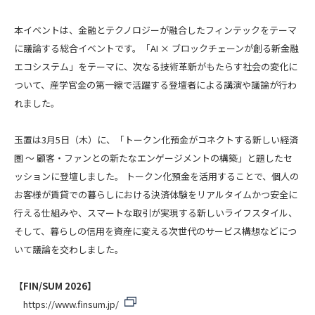
本イベントは、金融とテクノロジーが融合したフィンテックをテーマ
に議論する総合イベントです。「AI × ブロックチェーンが創る新金融
エコシステム」をテーマに、次なる技術革新がもたらす社会の変化に
ついて、産学官金の第一線で活躍する登壇者による講演や議論が行わ
れました。
玉置は3月5日（木）に、「トークン化預金がコネクトする新しい経済
圏 ～ 顧客・ファンとの新たなエンゲージメントの構築」と題したセ
ッションに登壇しました。 トークン化預金を活用することで、個人の
お客様が賃貸での暮らしにおける決済体験をリアルタイムかつ安全に
行える仕組みや、スマートな取引が実現する新しいライフスタイル、
そして、暮らしの信用を資産に変える次世代のサービス構想などにつ
いて議論を交わしました。
【FIN/SUM 2026】
https://www.finsum.jp/